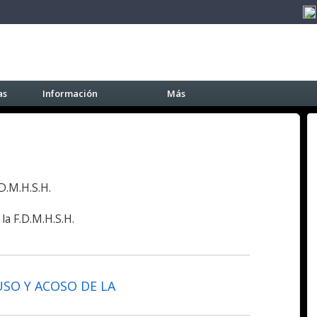
as
Información
Más
D.M.H.S.H.
la F.D.M.H.S.H.
SO Y ACOSO DE LA