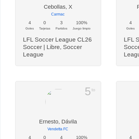
Cebollas, X
Carmac
4
0
3
100%
4
Goles
Tarjetas
Partidos
Juego limpio
Goles
LFL Soccer League CL26
LFL 
Soccer | Libre, Soccer
Socce
League
Leag
5
to
Ernesto, Dávila
Vendetta FC
4
0
4
100%
4