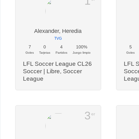
1
Alexander, Heredia
TVG
7
0
4
100%
5
Goles
Tarjetas
Partidos
Juego limpio
Goles
LFL Soccer League CL26
LFL 
Soccer | Libre, Soccer
Socce
League
Leag
3
er