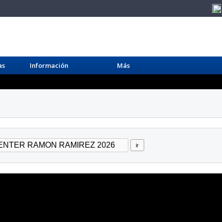
as
Información
Más
ir