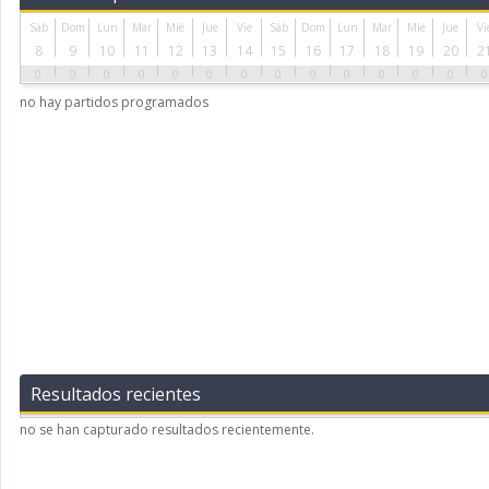
Sáb
Dom
Lun
Mar
Mié
Jue
Vie
Sáb
Dom
Lun
Mar
Mié
Jue
Vi
8
9
10
11
12
13
14
15
16
17
18
19
20
2
0
0
0
0
0
0
0
0
0
0
0
0
0
0
no hay partidos programados
Resultados recientes
no se han capturado resultados recientemente.