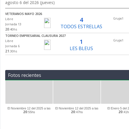
SABATINO 2026
agosto 6 del 2026 (jueves)
Libre
17
LOS DANDIS
:30hs
Jornada 21
VETERANOS MAYO 2026
Grupo1
Normal
República Verde
4
Grupo1
Libre
SABATINO 2026
Jornada 13
TODOS ESTRELLAS
Libre
20
:40hs
18
SISAÑEROS
:20hs
Jornada 21
TORNEO EMPRESARIAL CLAUSURA 2027
Grupo1
Normal
República Verde
1
Grupo1
Libre
SABATINO 2026
Jornada 6
LES BLEUS
Libre
21
:30hs
19
REAL DINASTIA
:10hs
Jornada 21
EMPRESARIAL 2026
Grupo1
Normal
República Verde
0
Grupo1
Libre
SABATINO 2026
Jornada 24
IPG
Libre
22
:20hs
20
MARIMBAS 2
:00hs
Fotos recientes
Jornada 21
Grupo1
Normal
República Verde
El Noviembre 12 del 2025 a las
El Noviembre 12 del 2025 a las
El Enero 5 del 
20
20
20
:55hs
:47hs
:41h