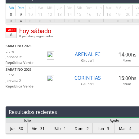
Sáb
Dom
Lun
Mar
Mié
Jue
Vie
Sáb
Dom
Lun
Mar
Mié
Jue
Vi
8
9
10
11
12
13
14
15
16
17
18
19
20
2
8
4
0
0
0
0
0
0
0
0
0
0
0
0
hoy sábado
AGO
8
8 partidos programados
SABATINO 2026
Libre
14
ARENAL FC
:00hs
Jornada 21
Grupo1
Normal
República Verde
SABATINO 2026
Libre
15
CORINTIAS
:00hs
Jornada 21
Grupo1
Normal
República Verde
SABATINO 2026
Libre
15
BARBAS FC
:50hs
Jornada 21
Grupo1
Normal
República Verde
Resultados recientes
SABATINO 2026
Julio
Agosto
Libre
16
REALES FC
:40hs
Jornada 21
Jue - 30
Vie - 31
Sáb - 1
Dom - 2
Lun - 3
Mar - 4
Grupo1
Normal
República Verde