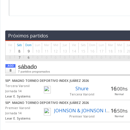
Próximos partidos
Vie
Sáb
Dom
Lun
Mar
Mié
Jue
Vie
Sáb
Dom
Lun
Mar
Mié
Ju
7
8
9
10
11
12
13
14
15
16
17
18
19
2
0
7
6
0
0
0
0
0
0
0
0
0
0
0
sábado
AGO
8
7 partidos programados
50°. MAGNO TORNEO DEPORTIVO INDEX JUÁREZ 2026
Tercera Varonil
16
Shure
:00hs
Jornada 14
Tercera Varonil
Normal
Lear E. Systems
50°. MAGNO TORNEO DEPORTIVO INDEX JUÁREZ 2026
Premier Varonil
16
JOHNSON & JOHNSON INDEPENDENCIA
:50hs
Jornada 14
Premier Varonil
Normal
Lear E. Systems
50°. MAGNO TORNEO DEPORTIVO INDEX JUÁREZ 2026
Segunda Varonil