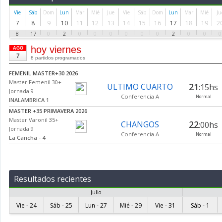
Vie
Sáb
Dom
Lun
Mar
Mié
Jue
Vie
Sáb
Dom
Lun
Mar
Mié
Ju
7
8
9
10
11
12
13
14
15
16
17
18
19
2
8
17
0
2
0
0
0
0
0
0
2
0
0
0
hoy viernes
AGO
7
8 partidos programados
FEMENIL MASTER+30 2026
Master Femenil 30+
21
ULTIMO CUARTO
:15hs
Jornada 9
Conferencia A
Normal
INALAMBRICA 1
MASTER +35 PRIMAVERA 2026
Master Varonil 35+
22
CHANGOS
:00hs
Jornada 9
Conferencia A
Normal
La Cancha - 4
MASTER +35 PRIMAVERA 2026
Master Varonil 35+
22
SERPIENTES EMPLUMADAS
:00hs
Jornada 9
Conferencia B
Normal
La Cancha - 2
Resultados recientes
MASTER +35 PRIMAVERA 2026
Julio
Master Varonil 35+
22
ROCKETS
:00hs
Jornada 9
Vie - 24
Sáb - 25
Lun - 27
Mié - 29
Vie - 31
Sáb - 1
Conferencia A
Normal
La Cancha - 3