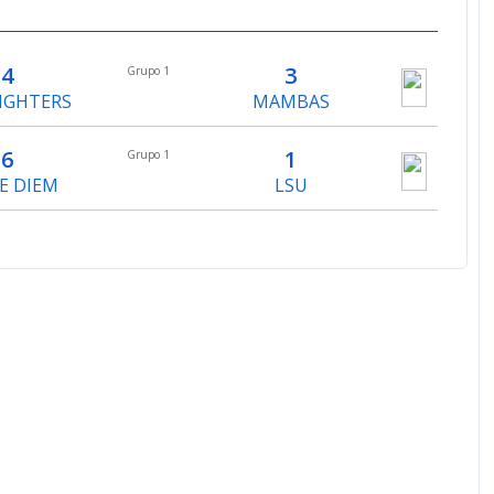
4
3
Grupo 1
FIGHTERS
MAMBAS
6
1
Grupo 1
E DIEM
LSU
8
5
Grupo 1
LAZ
COBRA KAI
7
2
Grupo 1
AGONS APEX
ROOKYS
4
1
Grupo 1
BERS
JACKS
Grupo 1