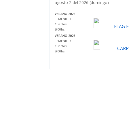
agosto 2 del 2026 (domingo)
VERANO 2026
FEMENIL D
Cuartos
FLAG 
8
:00hs
VERANO 2026
FEMENIL D
Cuartos
CARP
8
:00hs
VERANO 2026
VARONIL E FLAG
Cuartos
8
:00hs
VERANO 2026
MIXTO F
Cuartos
BLUE DR
8
:00hs
VERANO 2026
MIXTO F
Cuartos
DO
8
:00hs
VERANO 2026
VARONIL B TOCADO