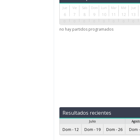
Jue
Vie
Sáb
Dom
Lun
Mar
Mié
Jue
6
7
8
9
10
11
12
13
0
0
0
0
0
0
0
0
no hay partidos programados
Resultados recientes
Julio
Agost
Dom - 12
Dom - 19
Dom - 26
Dom -