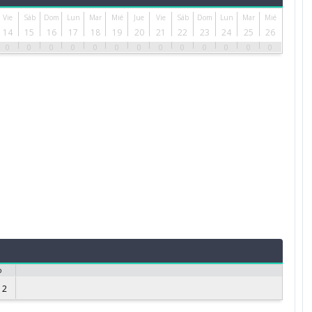
Vie
Sáb
Dom
Lun
Mar
Mié
Jue
Vie
Sáb
Dom
Lun
Mar
Mié
14
15
16
17
18
19
20
21
22
23
24
25
26
0
0
0
0
0
0
0
0
0
0
0
0
0
o
 2