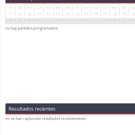
Vie
Sáb
Dom
Lun
Mar
Mié
Jue
Vie
Sáb
Dom
Lun
Mar
Mié
Ju
7
8
9
10
11
12
13
14
15
16
17
18
19
2
0
0
0
0
0
0
0
0
0
0
0
0
0
0
no hay partidos programados
Resultados recientes
no se han capturado resultados recientemente.