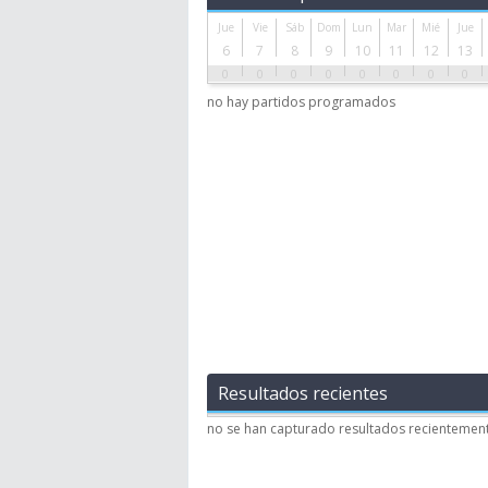
Jue
Vie
Sáb
Dom
Lun
Mar
Mié
Jue
6
7
8
9
10
11
12
13
0
0
0
0
0
0
0
0
no hay partidos programados
Resultados recientes
no se han capturado resultados recientemen