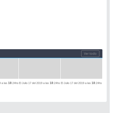
Ver todo
18
18
18
9 a las
:24hs
El Julio 17 del 2019 a las
:24hs
El Julio 17 del 2019 a las
:24hs