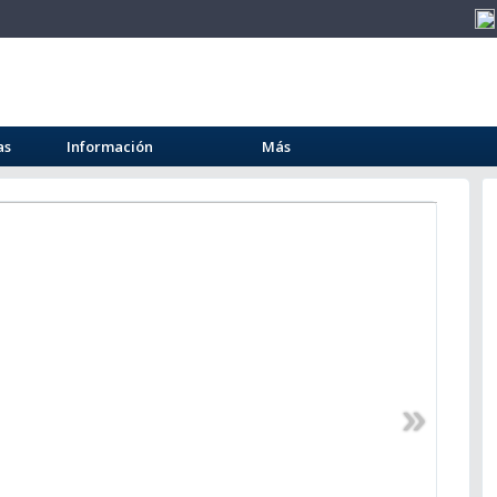
as
Información
Más
»