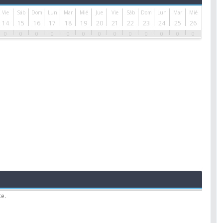
Vie
Sáb
Dom
Lun
Mar
Mié
Jue
Vie
Sáb
Dom
Lun
Mar
Mié
14
15
16
17
18
19
20
21
22
23
24
25
26
0
0
0
0
0
0
0
0
0
0
0
0
0
te.