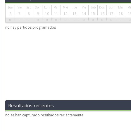
Jue
Vie
Sáb
Dom
Lun
Mar
Mié
Jue
Vie
Sáb
Dom
Lun
Mar
Mi
6
7
8
9
10
11
12
13
14
15
16
17
18
1
0
0
0
0
0
0
0
0
0
0
0
0
0
0
no hay partidos programados
Resultados recientes
no se han capturado resultados recientemente.