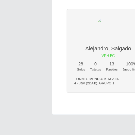
Alejandro, Salgado
VPH FC
28
0
13
100
Goles
Tarjetas
Partidos
Juego li
TORNEO MUNDIALISTA 2026
4 - J&V (2DA B), GRUPO 1