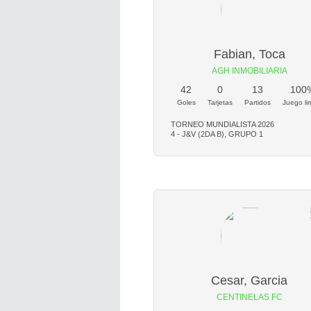
Fabian, Toca
AGH INMOBILIARIA
42
0
13
100
Goles
Tarjetas
Partidos
Juego li
TORNEO MUNDIALISTA 2026
4 - J&V (2DA B), GRUPO 1
Cesar, Garcia
CENTINELAS FC