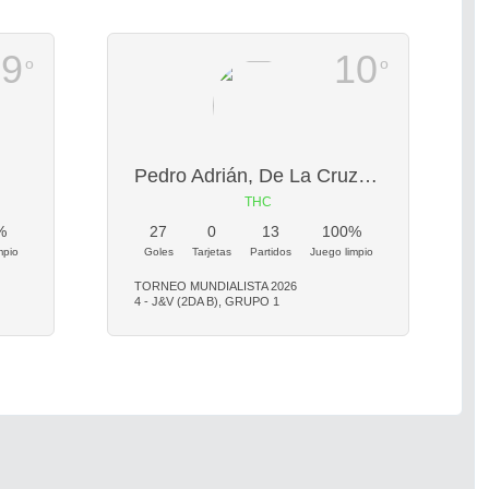
9
10
o
o
Pedro Adrián, De La Cruz Hinojos
17
THC
%
27
0
13
100%
mpio
Goles
Tarjetas
Partidos
Juego limpio
TORNEO MUNDIALISTA 2026
4 - J&V (2DA B), GRUPO 1