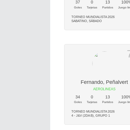
37
0
13
100
Goles
Tarjetas
Partidos
Juego li
TORNEO MUNDIALISTA 2026
SABATINO, SÁBADO
Fernando, Peñalvert
AEROLINEAS
34
0
13
100
Goles
Tarjetas
Partidos
Juego li
TORNEO MUNDIALISTA 2026
4 - J&V (2DA B), GRUPO 1