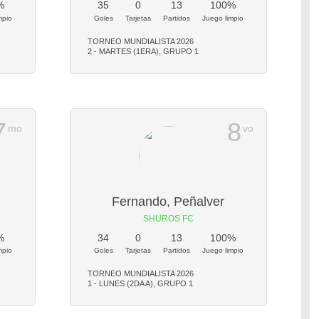
%
35
0
13
100%
mpio
Goles
Tarjetas
Partidos
Juego limpio
TORNEO MUNDIALISTA 2026
2 - MARTES (1ERA), GRUPO 1
7
8
mo
vo
Fernando, Peñalver
SHUROS FC
%
34
0
13
100%
mpio
Goles
Tarjetas
Partidos
Juego limpio
TORNEO MUNDIALISTA 2026
1 - LUNES (2DA A), GRUPO 1