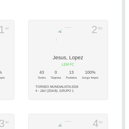
1
2
er
do
Jesus, Lopez
LEM FC
%
43
0
13
100%
mpio
Goles
Tarjetas
Partidos
Juego limpio
TORNEO MUNDIALISTA 2026
4 - J&V (2DA B), GRUPO 1
3
4
er
to