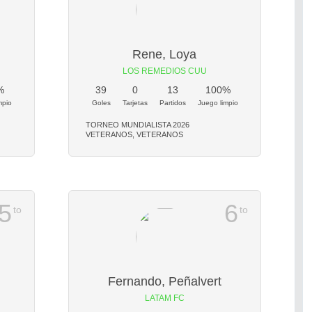
Rene, Loya
LOS REMEDIOS CUU
%
39
0
13
100%
mpio
Goles
Tarjetas
Partidos
Juego limpio
TORNEO MUNDIALISTA 2026
VETERANOS, VETERANOS
5
6
to
to
Fernando, Peñalvert
LATAM FC