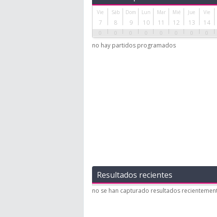
Vie
Sáb
Dom
Lun
Mar
Mié
Jue
Vie
7
8
9
10
11
12
13
14
0
0
0
0
0
0
0
0
no hay partidos programados
Resultados recientes
no se han capturado resultados recientemen