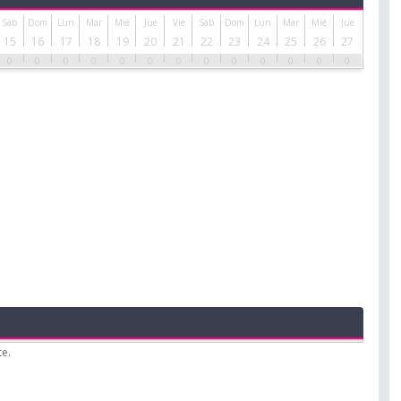
Sáb
Dom
Lun
Mar
Mié
Jue
Vie
Sáb
Dom
Lun
Mar
Mié
Jue
15
16
17
18
19
20
21
22
23
24
25
26
27
0
0
0
0
0
0
0
0
0
0
0
0
0
te.