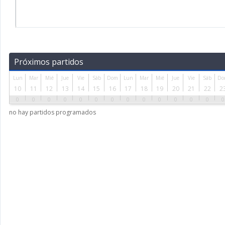
Próximos partidos
Lun
Mar
Mié
Jue
Vie
Sáb
Dom
Lun
Mar
Mié
Jue
Vie
Sáb
Do
10
11
12
13
14
15
16
17
18
19
20
21
22
2
0
0
0
0
0
0
0
0
0
0
0
0
0
0
no hay partidos programados