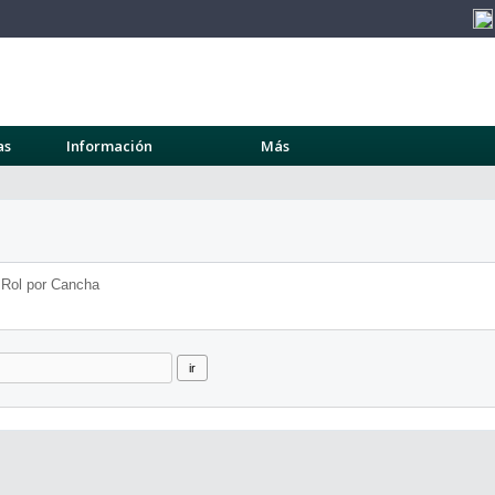
as
Información
Más
Rol por Cancha
ir