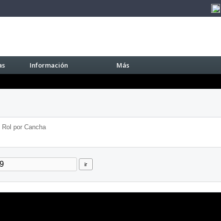
as
Información
Más
Rol por Cancha
ir